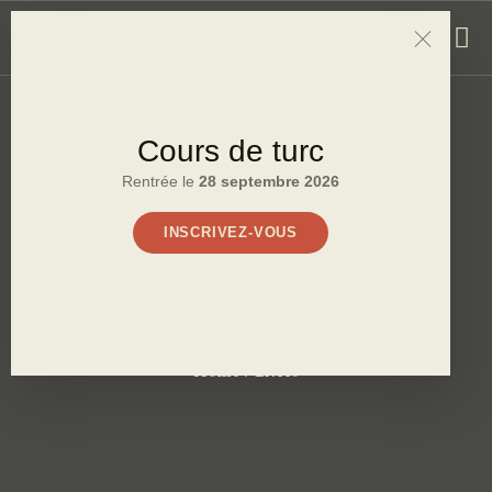
Cours de turc
ÉVÈNEMENTS
COURS DE TURC
Rentrée
le
28 septembre 2026
GALERIE
INSCRIVEZ-VOUS
LIVRES
A PROPOS
CONTACT
Livres
Home
Livres