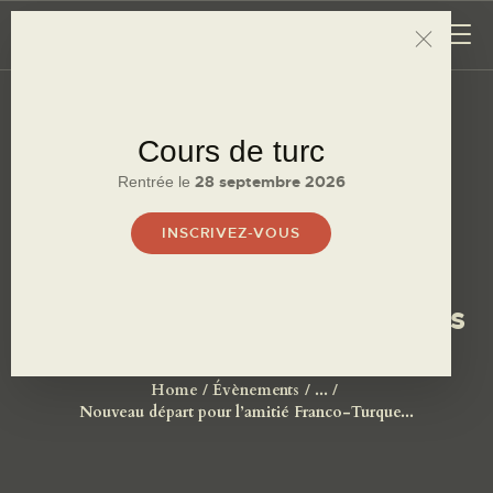
Cours de turc
ÉVÈNEMENTS
COURS DE TURC
28 septembre 2026
Rentrée
le
GALERIE
INSCRIVEZ-VOUS
LIVRES
Nouveau départ pour
A PROPOS
l’amitié Franco-Turque après
CONTACT
la 1ère guerre mondiale
Home
Évènements
...
Nouveau départ pour l’amitié Franco-Turque...