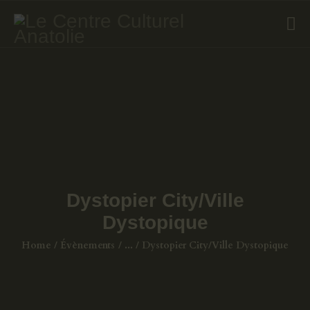
ÉVÈNEMENTS
COURS DE TURC
GALERIE
LIVRES
A PROPOS
Dystopier City/Ville
CONTACT
Dystopique
Home
Évènements
...
Dystopier City/Ville Dystopique