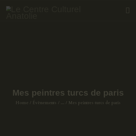
ÉVÈNEMENTS
COURS DE TURC
GALERIE
LIVRES
A PROPOS
CONTACT
Mes peintres turcs de paris
Home
Évènements
...
Mes peintres turcs de paris