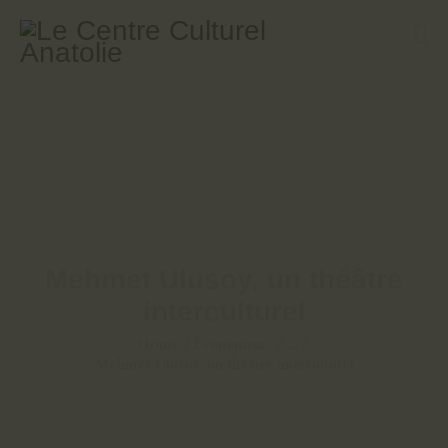
ÉVÈNEMENTS
COURS DE TURC
GALERIE
LIVRES
A PROPOS
Mehmet Ulusoy, un théâtre
CONTACT
interculturel
Home
Évènements
...
Mehmet Ulusoy, un théâtre interculturel