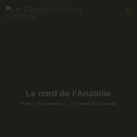
ÉVÈNEMENTS
COURS DE TURC
GALERIE
LIVRES
A PROPOS
CONTACT
Le nord de l’Anatolie
Home
Évènements
...
Le nord de l’Anatolie