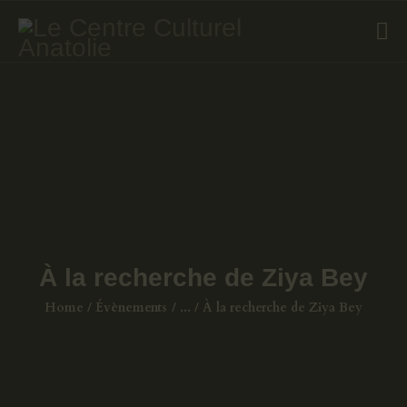
ÉVÈNEMENTS
COURS DE TURC
GALERIE
LIVRES
A PROPOS
CONTACT
À la recherche de Ziya Bey
Home
Évènements
...
À la recherche de Ziya Bey