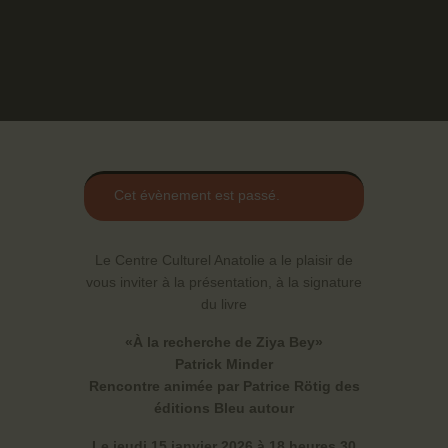
Cet évènement est passé.
Le Centre Culturel Anatolie a le plaisir de
vous inviter à la présentation, à la signature
du livre
«À la recherche de Ziya Bey»
Patrick Minder
Rencontre animée par Patrice Rötig des
éditions Bleu autour
Le jeudi 15 janvier 2026 à 18 heures 30